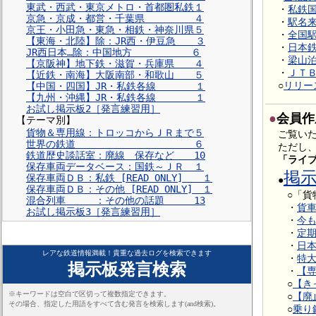
東武・西武・東京メトロ・首都圏私鉄１
・
私鉄
京急・京成・都営・千葉県 ４
・
駅名
京王・小田急・東急・相鉄・神奈川県５
・
全国
【東海・北陸】除：JR西・伊豆急 ３
・
日本
JR西日本…除：中国地方 ６
・
梁山
【京阪神】地下鉄・滋賀・兵庫県 ４
・
ＪＴ
【近鉄・南海】大阪南部・和歌山 ５
○
リリー
【中国・四国】JR・私鉄各線 １
【九州・沖縄】JR・私鉄各線 １
お試し掲示板2［発言練習用］
●
会員作
【テーマ別】
貨物＆専用線：トロッコからＪＲまで５
ご覧いた
世界の鉄道 ６
ただし
鉄道歴史談話室：廃線 保存など 10
「ライ
保存車両データベース：国鉄～ＪＲ １
掲
保存車両ＤＢ：私鉄 [READ ONLY] １
●
保存車両ＤＢ：その他 [READ ONLY] １
○「貨
混合列車 ：その他の話題 13
・
貨車
お試し掲示板3［発言練習用］
・
今も
・
定期
・
日本
レアな鉄道情報満載！貴重な過去ログを検索できます
・
特大
掲示板発言検索
・
【専
○
【き
※キーワードは空白で区切って複数指定できます。
○
【廃
その場合、指定した用語をすべて含む発言を検索します(and検索)。
○
乗り