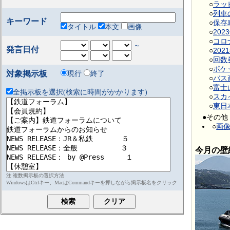
○
ラッ
○
列車
キーワード
○
保存
タイトル
本文
画像
○
20
○
コロ
～
発言日付
○
20
○
回数
○
ポケ
対象掲示板
現行
終了
○
バス
○
富士
全掲示板を選択(検索に時間がかかります)
○
スカ
○
東日
●その他
○
画
今月の壁
注:複数掲示板の選択方法
WindowsはCtrlキー、MacはCommandキーを押しながら掲示板名をクリック