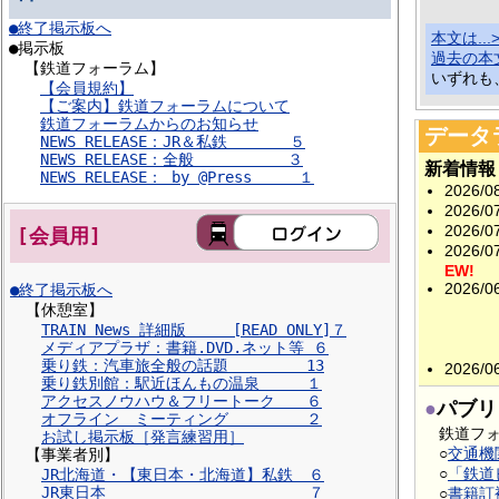
●終了掲示板へ
本文は...
●掲示板
過去の本文
【鉄道フォーラム】
いずれも
【会員規約】
【ご案内】鉄道フォーラムについて
鉄道フォーラムからのお知らせ
データ
NEWS RELEASE：JR＆私鉄 ５
NEWS RELEASE：全般 ３
新着情報
NEWS RELEASE： by @Press １
2026/0
2026/0
2026/0
[会員用]
2026/0
EW!
2026/0
●終了掲示板へ
194
【休憩室】
近畿
TRAIN News 詳細版 [READ ONLY]７
メディアプラザ：書籍.DVD.ネット等 ６
詳し
乗り鉄：汽車旅全般の話題 13
2026/0
乗り鉄別館：駅近ほんもの温泉 １
アクセスノウハウ＆フリートーク ６
●
パブリ
オフライン ミーティング ２
鉄道フ
お試し掲示板［発言練習用］
○
交通機
【事業者別】
○
「鉄道
JR北海道・【東日本・北海道】私鉄 ６
JR東日本 ７
○
書籍訂