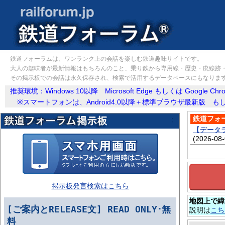
鉄道フォーラムは、ワンランク上の会話を楽しむ鉄道趣味サイトです。
大人の趣味者が最新情報はもちろんのこと、乗り鉄から専用線・歴史・廃線跡
その掲示板での会話は永久保存され、検索で活用するデータベースにもなりま
推奨環境：Windows 10以降 Microsoft Edge もしくは Google Ch
※スマートフォンは、Android4.0以降＋標準ブラウザ最新版 もしく
鉄道フォ
【データ
(2026-08-
掲示板発言検索はこちら
地図上で緯
[ご案内とRELEASE文] READ ONLY･無
説明は
こち
料