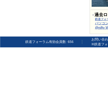
●
過去ロ
鉄道フォ
パソコン通
@nift
お問い合わせ：
鉄道フォーラム有効会員数:
656
※鉄道フ