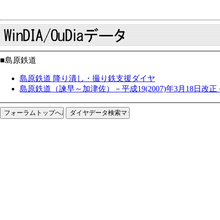
■島原鉄道
島原鉄道 降り潰し・撮り鉄支援ダイヤ
島原鉄道（諫早～加津佐）－平成19(2007)年3月18日改正