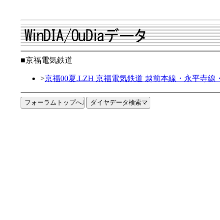
■京福電気鉄道
>
京福00夏.LZH 京福電気鉄道 越前本線・永平寺線・